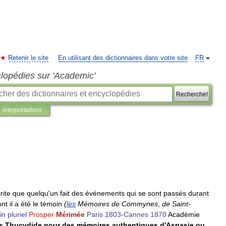
Retenir le site
En utilisant des dictionnaires dans votre site
FR
clopédies sur 'Academic'
Recherche!
interprétations
rite
que
quelqu
'
un
fait
des
événements
qui
se
sont
passés
durant
ont
il
a
été
le
témoin
(
les
Mémoires
de
Commynes
,
de
Saint
-
in
pluriel
Prosper
Mérimée
Paris
1803
-
Cannes
1870
Académie
s
Thucydide
pour
des
mémoires
authentiques
d
'
Aspasie
ou