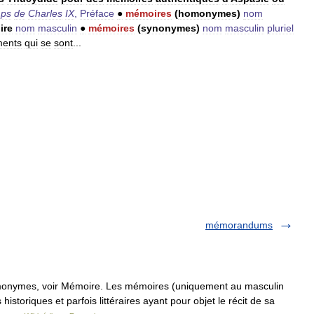
mps
de
Charles
IX
,
Préface
●
mémoires
(
homonymes
)
nom
ire
nom
masculin
●
mémoires
(
synonymes
)
nom
masculin
pluriel
ents
qui
se
sont
...
mémorandums
monymes, voir Mémoire. Les mémoires (uniquement au masculin
istoriques et parfois littéraires ayant pour objet le récit de sa