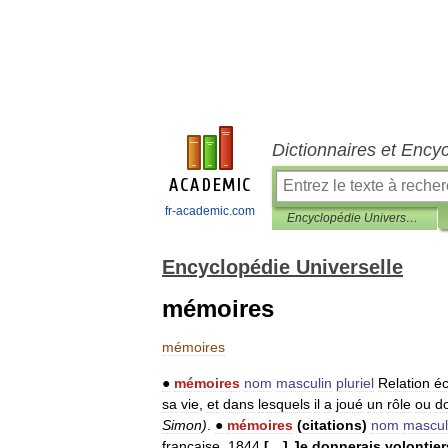
Dictionnaires et Ency
fr-academic.com
Encyclopédie Universelle
Encyclopédie Universelle
mémoires
mémoires
●
mémoires
nom
masculin
pluriel
Relation
éc
sa
vie
,
et
dans
lesquels
il
a
joué
un
rôle
ou
d
Simon
)
.
●
mémoires
(
citations
)
nom
mascul
française
,
1844
[…]
Je
donnerais
volontier