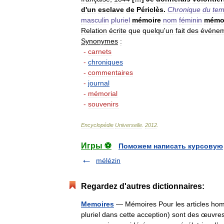
d
'
un
esclave
de
Périclès
.
Chronique
du
te
masculin
pluriel
mémoire
nom
féminin
mémo
Relation
écrite
que
quelqu
'
un
fait
des
événem
Synonymes
:
-
carnets
-
chroniques
-
commentaires
-
journal
-
mémorial
-
souvenirs
Encyclopédie
Universelle
.
2012
.
Игры ⚽
Поможем написать курсовую
mélézin
Regardez d'autres dictionnaires:
Memoires
— Mémoires Pour les articles ho
pluriel dans cette acception) sont des œuvres h