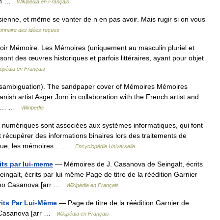
’un …
Wikipédia en Français
nne, et même se vanter de n en pas avoir. Mais rugir si on vous
ionnaire des idées reçues
oir Mémoire. Les Mémoires (uniquement au masculin pluriel et
ont des œuvres historiques et parfois littéraires, ayant pour objet
kipédia en Français
isambiguation). The sandpaper cover of Mémoires Mémoires
nish artist Asger Jorn in collaboration with the French artist and
 the… …
Wikipedia
umériques sont associées aux systèmes informatiques, qui font
récupérer des informations binaires lors des traitements de
tique, les mémoires… …
Encyclopédie Universelle
its par lui-meme
— Mémoires de J. Casanova de Seingalt, écrits
galt, écrits par lui même Page de titre de la réédition Garnier
omo Casanova [arr …
Wikipédia en Français
rits Par Lui-Même
— Page de titre de la réédition Garnier de
o Casanova [arr …
Wikipédia en Français