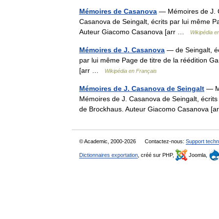
Mémoires de Casanova
— Mémoires de J. C
Casanova de Seingalt, écrits par lui même Pa
Auteur Giacomo Casanova [arr …
Wikipédia e
Mémoires de J. Casanova
— de Seingalt, éc
par lui même Page de titre de la réédition 
[arr …
Wikipédia en Français
Mémoires de J. Casanova de Seingalt
— Mé
Mémoires de J. Casanova de Seingalt, écrits 
de Brockhaus. Auteur Giacomo Casanova [
© Academic, 2000-2026
Contactez-nous:
Support techn
Dictionnaires exportation
, créé sur PHP,
Joomla,