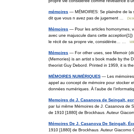
propre vie considérée comme révélatrice d
mémoires
— MÉMOIRES: Se plaindre de la sie
dit que vous n avez pas de jugement …
Dict
Mémoires
— Pour les articles homonymes, v
avec une majuscule dans cette acception[1]) s
le récit de sa propre vie, considérée… …
Wi
Mémoires
— For other uses, see Memoir (d
(Memories) is an artist s book made by the Da
theorist Guy Debord. Printed in 1959, it is
MÉMOIRES NUMÉRIQUES
— Les mémoires n
appel au concept de mémoire pour stocker et 
données numériques. À l’aube de l’informa
Memoires de J. Casanova de Seingalt, ecr
par lui même Mémoires de J. Casanova de Sein
de 1910 [1880] de Brockhaus. Auteur Giac
Mémoires De J. Casanova De Seingalt, Éc
1910 [1880] de Brockhaus. Auteur Giacom